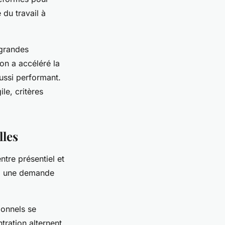
 du travail à
 grandes
ion a accéléré la
aussi performant.
le, critères
lles
tre présentiel et
t à une demande
ionnels se
tration alternent