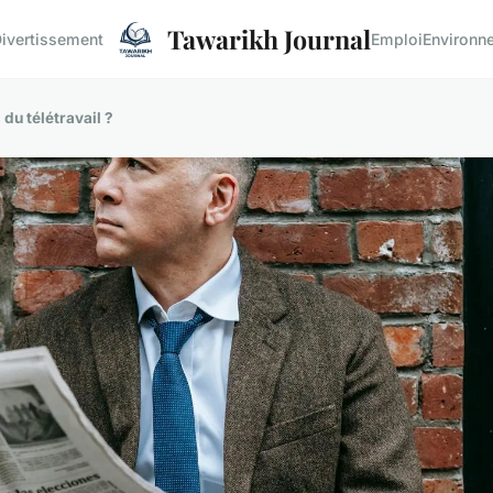
Tawarikh Journal
ivertissement
Emploi
Environn
du télétravail ?