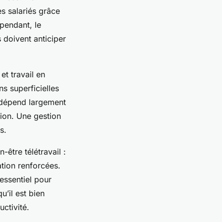
s salariés grâce
ependant, le
 doivent anticiper
et travail en
ns superficielles
 dépend largement
tion. Une gestion
s.
-être télétravail :
ation renforcées.
 essentiel pour
u’il est bien
uctivité.