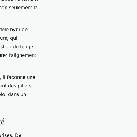
 non seulement la
dèle hybride.
urs, qui
estion du temps.
rer l’alignement
, il façonne une
ent des piliers
ploi dans un
té
prises. De