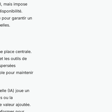
ail, mais impose
isponibilité.
é pour garantir un
elles.
ne place centrale.
t les outils de
spersées
ble pour maintenir
elle (IA) joue un
s ou la
e valeur ajoutée.
teformes pour