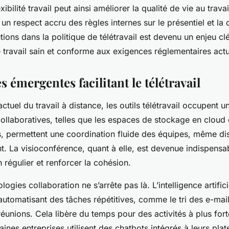
xibilité travail peut ainsi améliorer la qualité de vie au trav
 un respect accru des règles internes sur le présentiel et la d
tions dans la politique de télétravail est devenu un enjeu cl
travail sain et conforme aux exigences réglementaires actu
 émergentes facilitant le télétravail
tuel du travail à distance, les outils télétravail occupent u
ollaboratives, telles que les espaces de stockage en cloud e
s, permettent une coordination fluide des équipes, même di
 La visioconférence, quant à elle, est devenue indispensa
 régulier et renforcer la cohésion.
logies collaboration ne s’arrête pas là. L’intelligence artifici
 automatisant des tâches répétitives, comme le tri des e-mail
réunions. Cela libère du temps pour des activités à plus fort
aines entreprises utilisent des chatbots intégrés à leurs pla