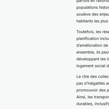
parfois en favori
populations histo
soulève des enjeux
habitants les plus
Toutefois, les ré
planification incl
d’amélioration de
ensemble, ils peuv
développant les i
logement social d
Le rôle des collec
pas d’inégalités a
promouvoir des po
Ainsi, les transpo
durables, inclusif