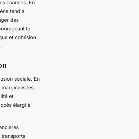
 des chances. En
mène tend à
sager des
ncourageant le
que et cohésion
.
ion
lusion sociale. En
s marginalisées,
ité et
accès élargi à
nancières
 transports