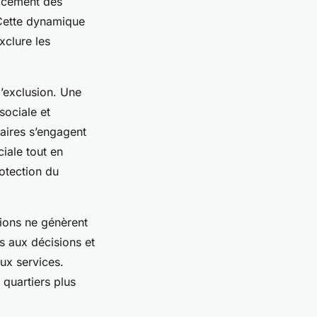
lacement des
 Cette dynamique
xclure les
’exclusion. Une
sociale et
taires s’engagent
ciale tout en
otection du
.
tions ne génèrent
ts aux décisions et
aux services.
 quartiers plus