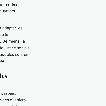
imiser les
quartiers
 à adapter les
ou le
l. De même, la
la justice sociale
essibles sont un
ble.
des
nt urbain.
 des quartiers,