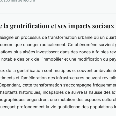
 2025
5 min de lecture
la gentrification et ses impacts sociaux
 désigne un processus de transformation urbaine où un quarti
-économique changer radicalement. Ce phénomène survient
ations plus aisées investissent dans des zones à faibles rev
notable des prix de l’immobilier et une modification du pa
x de la gentrification sont multiples et souvent ambivalents
iments et l’amélioration des infrastructures peuvent revitali
. Cependant, cette transformation s’accompagne fréquemmen
abitants historiques, incapables de suivre la hausse des l
graphiques engendrent une mutation des espaces culturel
uençant profondément la vie quotidienne des populations l