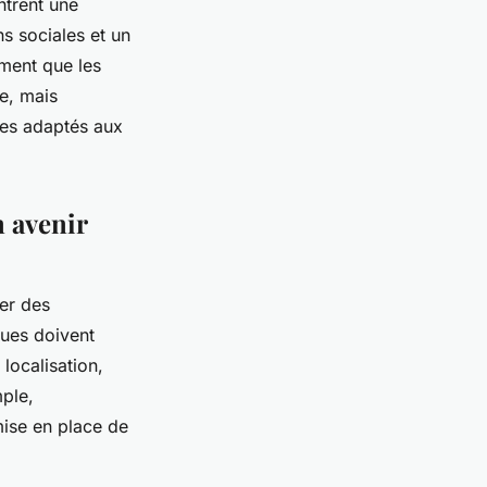
ntrent une
s sociales et un
ement que les
ie, mais
ces adaptés aux
 avenir
ser des
ques doivent
localisation,
mple,
 mise en place de