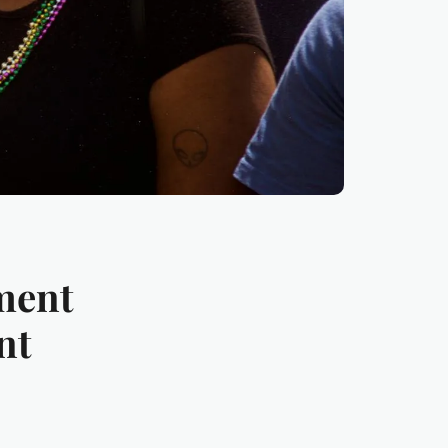
mment
nt