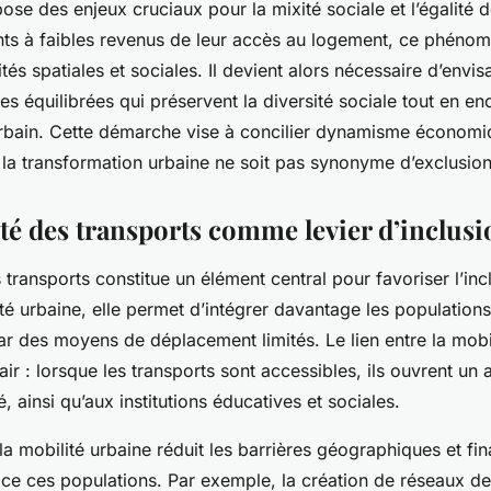
pose des enjeux cruciaux pour la mixité sociale et l’égalité
ents à faibles revenus de leur accès au logement, ce phéno
ités spatiales et sociales. Il devient alors nécessaire d’envi
es équilibrées qui préservent la diversité sociale tout en e
bain. Cette démarche vise à concilier dynamisme économi
 la transformation urbaine ne soit pas synonyme d’exclusion
ité des transports comme levier d’inclus
s transports constitue un élément central pour favoriser l’inc
lité urbaine, elle permet d’intégrer davantage les population
ar des moyens de déplacement limités. Le lien entre la mobil
clair : lorsque les transports sont accessibles, ils ouvrent un 
é, ainsi qu’aux institutions éducatives et sociales.
la mobilité urbaine réduit les barrières géographiques et fi
ace ces populations. Par exemple, la création de réseaux de