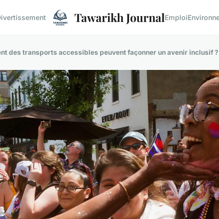
Tawarikh Journal
ivertissement
Emploi
Environn
ent des transports accessibles peuvent façonner un avenir inclusif ?