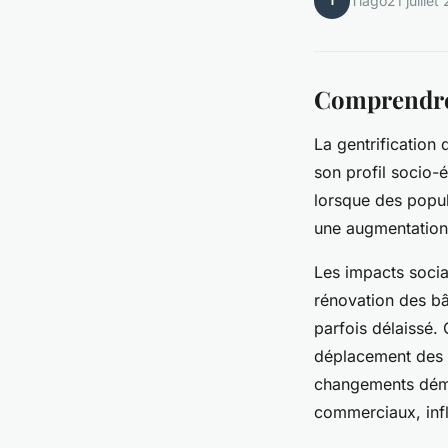
T
Tiago
21 juillet
Comprendre 
La gentrification
son profil socio
lorsque des popul
une augmentation 
Les impacts sociau
rénovation des bât
parfois délaissé
déplacement des h
changements démo
commerciaux, infl