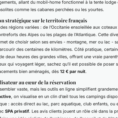
gements, allant du mobil-home fonctionnel à la tente lodge
nsolites comme les cabanes perchées ou les yourtes.
n stratégique sur le territoire français
des régions variées : de l’Occitanie ensoleillée aux coteau
ntreforts des Alpes ou les plages de l’Atlantique. Cette dive
et de choisir selon ses envies - montagne, mer ou lac - s
rcourir des centaines de kilomètres. Côté pratique, certain
de deux heures des grandes villes, offrant une vraie parent
ceux qui voyagent léger, sachez qu’il est possible de poser 
lacements bien aménagés, dès
12 € par nuit
.
ilisateur au cœur de la réservation
sembler vaste, mais les outils en ligne simplifient grandeme
active
, on visualise en un clin d’œil tous les campings disp
ique : accès direct au lac, parc aquatique, club enfants, ou
vec
SPA privatif
. Les avis clients jouent un rôle clé dans la p