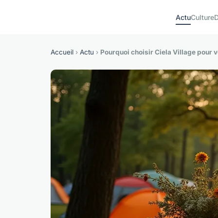
Actu
Culture
D
Accueil
›
Actu
›
Pourquoi choisir Ciela Village pour