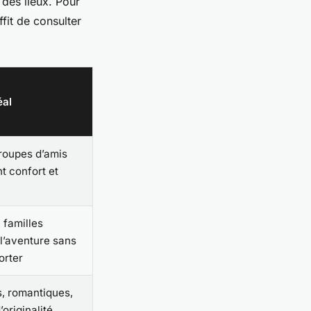
t des lieux. Pour
fit de consulter
éal
groupes d’amis
t confort et
 familles
 l’aventure sans
orter
s, romantiques,
originalité