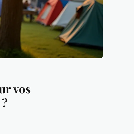
ur vos
 ?