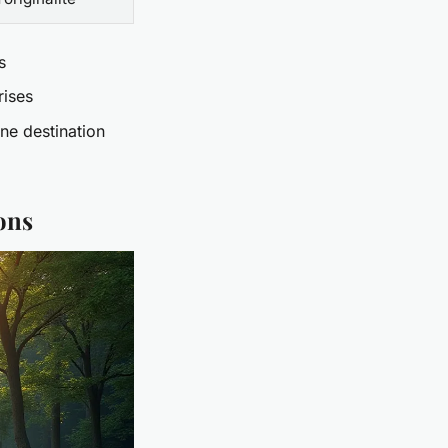
s
rises
ne destination
ons