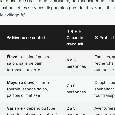
aire une idée réaliste de l’ambiance, de l’accueil et de l’éta
nations et les services disponibles près de chez vous, il suf
ielavillage.fr/
.
👨‍👩‍👧‍👦
🌟 Niveau de confort
Capacité
🎯 Profil id
d’accueil
Élevé
- cuisine équipée,
Familles, 
4 à 8
salon, salle de bain,
recherchan
personnes
terrasse couverte
autonomie
Moyen à élevé
- literie
Couples ou
2 à 6
fournie, espace salon,
souhaitant
personnes
parfois climatisée
tout transp
Variable
- dépend du type
2 à 5
Aventurier
(yourte, cabane, roulotte…)
personnes
amateurs d’