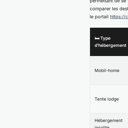
permettant de se f
comparer les desti
le portail
https://c
🛏️ Type
d’hébergement
Mobil-home
Tente lodge
Hébergement
insolite