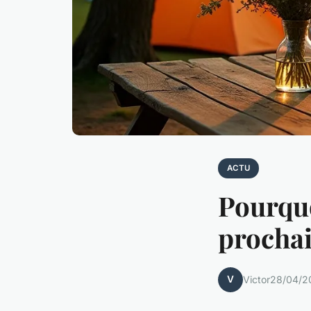
ACTU
Pourquo
prochai
V
Victor
28/04/2