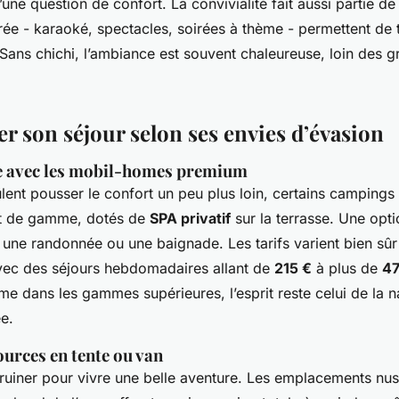
’une question de confort. La convivialité fait aussi partie de
rée - karaoké, spectacles, soirées à thème - permettent de t
 Sans chichi, l’ambiance est souvent chaleureuse, loin des 
r son séjour selon ses envies d’évasion
xe avec les mobil-homes premium
lent pousser le confort un peu plus loin, certains camping
t de gamme, dotés de
SPA privatif
sur la terrasse. Une opti
 une randonnée ou une baignade. Les tarifs varient bien sûr 
avec des séjours hebdomadaires allant de
215 €
à plus de
47
e dans les gammes supérieures, l’esprit reste celui de la na
ée.
ources en tente ou van
ruiner pour vivre une belle aventure. Les emplacements nus