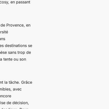
 cosy, en passant
x de Provence, en
rsité
ans
es destinations se
hèse sans trop de
sa tente ou son
nt la tâche. Grâce
onibles, avec
 encore
rise de décision,